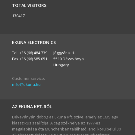
TOTAL VISITORS
130417
EKUNA ELECTRONICS
Tel. +36 (66) 484 739
Jéggyár u. 1.
Fax +36 (66) 585 051
5510 Dévaványa
Hungary
Customer service:
info@ekuna.hu
AZ EKUNA KFT-RŐL
Dévaványán dobog az Ekuna Kft. szíve, amely az EMS egy
klasszikus szállítója. A cég székhelye az 1977-es
megalapítása óta Münchenben található, ahol körülbelül 30