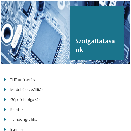
Szolgáltatásai
nk
THT beültetés
Modul összeállítás
Gépi feldolgozás
Kiöntés
Tampongrafika
Burn-in