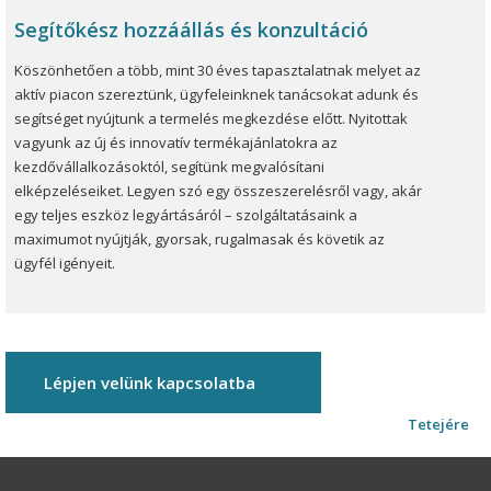
Segítőkész hozzáállás és konzultáció
Köszönhetően a több, mint 30 éves tapasztalatnak melyet az
aktív piacon szereztünk, ügyfeleinknek tanácsokat adunk és
segítséget nyújtunk a termelés megkezdése előtt. Nyitottak
vagyunk az új és innovatív termékajánlatokra az
kezdővállalkozásoktól, segítünk megvalósítani
elképzeléseiket. Legyen szó egy összeszerelésről vagy, akár
egy teljes eszköz legyártásáról – szolgáltatásaink a
maximumot nyújtják, gyorsak, rugalmasak és követik az
ügyfél igényeit.
Lépjen velünk kapcsolatba
Tetejére